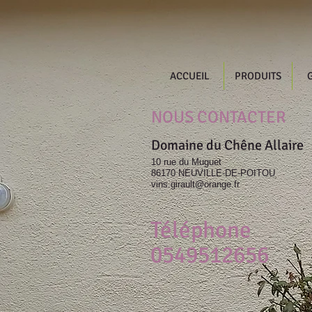
ACCUEIL
PRODUITS
NOUS CONTACTER
Domaine du Chêne Allaire
10 rue du Muguet
86170 NEUVILLE-DE-POITOU
vins.girault@orange.fr
Téléphone
0549512656